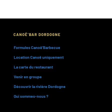
raisons
d’organis
votre
séminair
en
Dordogn
CANOË’BAR DORDOGNE
!
Formules Canoë’Barbecue
Location Canoë uniquement
La carte du restaurant
Venir en groupe
Découvrir la rivière Dordogne
Qui sommes-nous ?