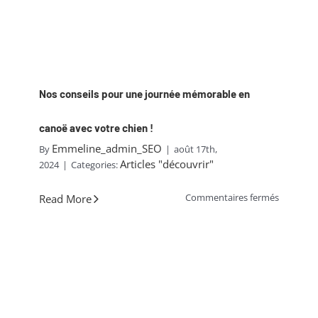
Nos conseils pour une journée mémorable en
canoë avec votre chien !
Emmeline_admin_SEO
By
|
août 17th,
Articles "découvrir"
2024
|
Categories:
sur
Commentaires fermés
Read More
Nos
conseils
pour
une
journée
mémorab
en