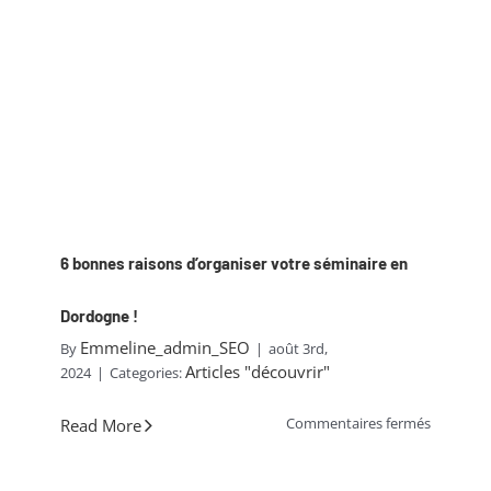
canoë
avec
votre
chien
!
6 bonnes raisons d’organiser votre séminaire en
Dordogne !
Emmeline_admin_SEO
By
|
août 3rd,
Articles "découvrir"
2024
|
Categories:
sur
Commentaires fermés
Read More
6
bonnes