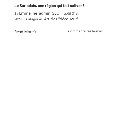
Le Sarladais, une région qui fait saliver !
Emmeline_admin_SEO
By
|
août 31st,
Articles "découvrir"
2024
|
Categories:
sur
Commentaires fermés
Read More
Le
Sarladais
une
région
qui
fait
saliver
!